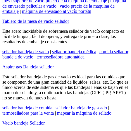
mesa superior de vacío precio de la máquina de embalaje
|
máquina
de envasado pelicular a vacío
|
vacío precio de la máquina de
embalaje
|
máquina de envasado al vacío portátil
Tablero de la mesa de vacío sellador
Este acero inoxidable de sobremesa sellador de vacío compacto es
fácil de limpiar, fácil de operar, y entrega de primera clase, los
resultados de embalaje consistentes.
sellador bandeja de vacío
|
sellador bandeja médica
|
comida sellador
bandeja de vacío
|
termoselladora automática
Aspire gas Bandeja sellador
Este sellador bandeja de gas de vacío es ideal para las comidas que
se componen de una gran cantidad de líquidos, salsas, etc. Lo que es
único acerca de este sistema es que las bandejas llenas se bajan en el
marco de sellado y, a continuación las bandejas (CPET, PP, APET)
no se mueven de nuevo hasta
sellador bandeja de comida
|
sellador bandeja de gaseado
|
termoselladora para la venta
|
mapear la máquina de sellado
Vacío bandeja Sellador