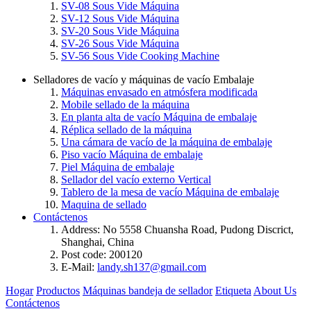
SV-08 Sous Vide Máquina
SV-12 Sous Vide Máquina
SV-20 Sous Vide Máquina
SV-26 Sous Vide Máquina
SV-56 Sous Vide Cooking Machine
Selladores de vacío y máquinas de vacío Embalaje
Máquinas envasado en atmósfera modificada
Mobile sellado de la máquina
En planta alta de vacío Máquina de embalaje
Réplica sellado de la máquina
Una cámara de vacío de la máquina de embalaje
Piso vacío Máquina de embalaje
Piel Máquina de embalaje
Sellador del vacío externo Vertical
Tablero de la mesa de vacío Máquina de embalaje
Maquina de sellado
Contáctenos
Address: No 5558 Chuansha Road, Pudong Discrict,
Shanghai, China
Post code: 200120
E-Mail:
landy.sh137@gmail.com
Hogar
Productos
Máquinas bandeja de sellador
Etiqueta
About Us
Contáctenos