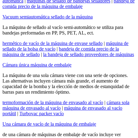
automática
|
máquinas de sellado de bandejas selladores
|
bandeja de
comida precio de la máquina de embalaje
Vacuum semiautomática sellado de la máquina
La máquina de sellado al vacío semi-automático se utiliza para
bandejas preformadas en PP, PS, PET, AL, ect.
hermético de vacío de la máquina de envase sellado
|
máquina de
sellado de la bolsa de vacío
|
bandeja de comida precio de la
máquina de sellado
|
la bandeja de sellado proveedores de máquinas
Cámara única máquina de embalaje
La máquina de una sola cámara viene con una serie de opciones.
Las alternativas incluyen cámara más grande, el aumento de
capacidad de la bomba y la elección de medios de estanquidad de
barras para un rendimiento óptimo.
termoformación de la máquina de envasado al vacío
|
cámara sola
máquina de envasado al vacío
|
máquina de envasado al vacío
portátil
|
Turbovac packer vacío
Una cámara de vacío de la máquina de embalaje
de una cámara de máquinas de embalaje de vacío incluye ver