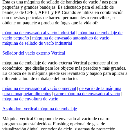
Esta es una máquina de sellado de bandejas de vacío / gas para
pequeñas y grandes bandejas. Es adecuado para el sellado de
bandejas de CPET, APET y PP. Cuando se utiliza en combinación
con nuestras películas de barrera permanentes o removibles, se
obtiene un paquete a prueba de fugas que la vida ofr
máquina de envasado al vacío industrial
|
máquina de embalaje de
vacío pequeño
|
máquina de envasado automático de vacío
|
máquina de sellado de vacío industrial
Sellador del vacío externo Vertical
máquina de embalaje de vacío externa Vertical pertenece al tipo
económico, que diseña para los objetos más pesados ​​y más grandes.
La cabeza de la máquina puede ser levantado y bajado para aplicar a
diferente altura de embalaje del producto.
máquina de envasado al vacío comercial
|
de vacío de la máquina
para empaquetar alimentos
|
carne máquina de envasado al vacío
|
máquina de envoltura de vacío
Aspiradora vertical máquina de embalaje
Máquina vertical Compone de envasado al vacío de cuatro
programas preestablecidos, Flushing opcional de gas, de
visualización digital, contador de ciclo, sistemas de protección