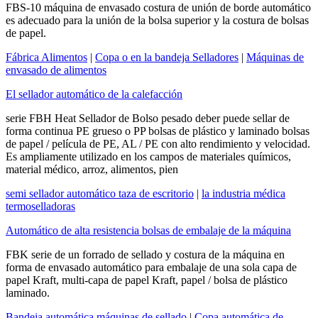
FBS-10 máquina de envasado costura de unión de borde automático
es adecuado para la unión de la bolsa superior y la costura de bolsas
de papel.
Fábrica Alimentos
|
Copa o en la bandeja Selladores
|
Máquinas de
envasado de alimentos
El sellador automático de la calefacción
serie FBH Heat Sellador de Bolso pesado deber puede sellar de
forma continua PE grueso o PP bolsas de plástico y laminado bolsas
de papel / película de PE, AL / PE con alto rendimiento y velocidad.
Es ampliamente utilizado en los campos de materiales químicos,
material médico, arroz, alimentos, pien
semi sellador automático taza de escritorio
|
la industria médica
termoselladoras
Automático de alta resistencia bolsas de embalaje de la máquina
FBK serie de un forrado de sellado y costura de la máquina en
forma de envasado automático para embalaje de una sola capa de
papel Kraft, multi-capa de papel Kraft, papel / bolsa de plástico
laminado.
Bandeja automática máquinas de sellado
|
Copa automática de