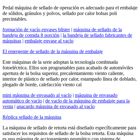
Pedal máquina de sellado de operación es adecuado para el embalaje
de sólidos, gránulos y polvos, sellado por calor bolsas poli
precintables.
formación de vacío envases blister
|
máquina de sellado de la
bandeja de comida 8 porción
|
la bandeja de sellado fabricantes de
máquinas
|
embalaje envase al vacío
El emergente de sellado de la máquina de embalaje
Este máquinas de la serie adoptan la tecnología combinada
fotoeléctrica. Ellos son programables para acabado de automóviles
apertura de la bolsa superior, precalentamiento viento caliente,
interior de plástico de sellado por calor, estampado línea de doblado,
plegado de borde, calefacción viento cal
mini máquina de envasado al vacío
|
máquina de envasado
automático de vacío
|
de vacío de la máquina de embalaje para la
venta
|
anacardo máquina de envasado al vacío
Réplica sellado de la máquina
La máquina de sellado de retorta está diseñado específicamente para
satisfacer los requisitos de sellado de la bolsa retorta. Esta máquina
es una máquina de accionamiento neumático con sistema de