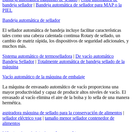
bandeja sellador
|
Bandeja automática de sellador para MAP o la
PIEL
Bandeja automática de sellador
El sellador automática de bandeja incluye facilitar características
tales como una cabeza calentada continua Rotary de sellado, un
cambio de matriz rápida, los dispositivos de seguridad adicionales, y
muchos más.
Sistema automático de termoselladora
|
De vacío automático
Bandeja Sellador
|
Totalmente automática de bandeja sellado de la
máquina
Vacío automático de la máquina de embalaje
La máquina de envasado automático de vacío proporciona una
mayor productividad y capaz de producir altos niveles de vacío. El
envasado al vacío elimina el aire de la bolsa y lo sella de una manera
hermética.
aspiradora máquina de sellado para la conservación de alimentos
|
sellador eléctrico vag
|
tamaño menor sellador contenedor de
alimentos