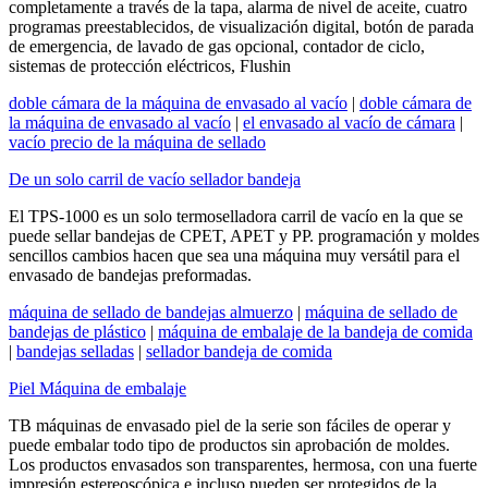
completamente a través de la tapa, alarma de nivel de aceite, cuatro
programas preestablecidos, de visualización digital, botón de parada
de emergencia, de lavado de gas opcional, contador de ciclo,
sistemas de protección eléctricos, Flushin
doble cámara de la máquina de envasado al vacío
|
doble cámara de
la máquina de envasado al vacío
|
el envasado al vacío de cámara
|
vacío precio de la máquina de sellado
De un solo carril de vacío sellador bandeja
El TPS-1000 es un solo termoselladora carril de vacío en la que se
puede sellar bandejas de CPET, APET y PP. programación y moldes
sencillos cambios hacen que sea una máquina muy versátil para el
envasado de bandejas preformadas.
máquina de sellado de bandejas almuerzo
|
máquina de sellado de
bandejas de plástico
|
máquina de embalaje de la bandeja de comida
|
bandejas selladas
|
sellador bandeja de comida
Piel Máquina de embalaje
TB máquinas de envasado piel de la serie son fáciles de operar y
puede embalar todo tipo de productos sin aprobación de moldes.
Los productos envasados ​​son transparentes, hermosa, con una fuerte
impresión estereoscópica e incluso pueden ser protegidos de la