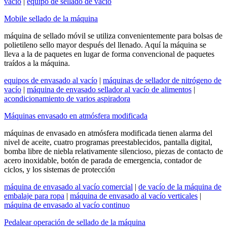
vacío
|
equipo de sellado de vacío
Mobile sellado de la máquina
máquina de sellado móvil se utiliza convenientemente para bolsas de
polietileno sello mayor después del llenado. Aquí la máquina se
lleva a la de paquetes en lugar de forma convencional de paquetes
traídos a la máquina.
equipos de envasado al vacío
|
máquinas de sellador de nitrógeno de
vacío
|
máquina de envasado sellador al vacío de alimentos
|
acondicionamiento de varios aspiradora
Máquinas envasado en atmósfera modificada
máquinas de envasado en atmósfera modificada tienen alarma del
nivel de aceite, cuatro programas preestablecidos, pantalla digital,
bomba libre de niebla relativamente silencioso, piezas de contacto de
acero inoxidable, botón de parada de emergencia, contador de
ciclos, y los sistemas de protección
máquina de envasado al vacío comercial
|
de vacío de la máquina de
embalaje para ropa
|
máquina de envasado al vacío verticales
|
máquina de envasado al vacío continuo
Pedalear operación de sellado de la máquina