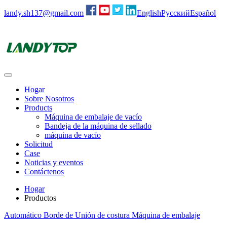
landy.sh137@gmail.com
English
Русский
Español
Hogar
Sobre Nosotros
Products
Máquina de embalaje de vacío
Bandeja de la máquina de sellado
máquina de vacío
Solicitud
Case
Noticias y eventos
Contáctenos
Hogar
Productos
Automático Borde de Unión de costura Máquina de embalaje