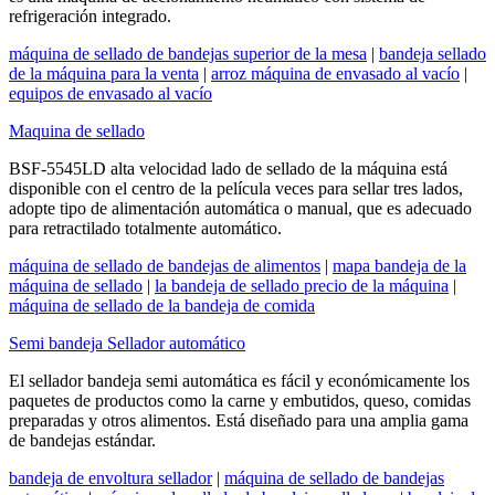
refrigeración integrado.
máquina de sellado de bandejas superior de la mesa
|
bandeja sellado
de la máquina para la venta
|
arroz máquina de envasado al vacío
|
equipos de envasado al vacío
Maquina de sellado
BSF-5545LD alta velocidad lado de sellado de la máquina está
disponible con el centro de la película veces para sellar tres lados,
adopte tipo de alimentación automática o manual, que es adecuado
para retractilado totalmente automático.
máquina de sellado de bandejas de alimentos
|
mapa bandeja de la
máquina de sellado
|
la bandeja de sellado precio de la máquina
|
máquina de sellado de la bandeja de comida
Semi bandeja Sellador automático
El sellador bandeja semi automática es fácil y económicamente los
paquetes de productos como la carne y embutidos, queso, comidas
preparadas y otros alimentos. Está diseñado para una amplia gama
de bandejas estándar.
bandeja de envoltura sellador
|
máquina de sellado de bandejas