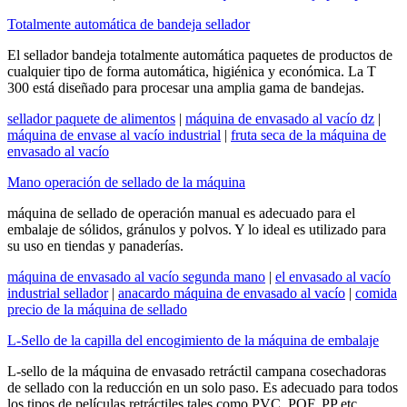
Totalmente automática de bandeja sellador
El sellador bandeja totalmente automática paquetes de productos de
cualquier tipo de forma automática, higiénica y económica. La T
300 está diseñado para procesar una amplia gama de bandejas.
sellador paquete de alimentos
|
máquina de envasado al vacío dz
|
máquina de envase al vacío industrial
|
fruta seca de la máquina de
envasado al vacío
Mano operación de sellado de la máquina
máquina de sellado de operación manual es adecuado para el
embalaje de sólidos, gránulos y polvos. Y lo ideal es utilizado para
su uso en tiendas y panaderías.
máquina de envasado al vacío segunda mano
|
el envasado al vacío
industrial sellador
|
anacardo máquina de envasado al vacío
|
comida
precio de la máquina de sellado
L-Sello de la capilla del encogimiento de la máquina de embalaje
L-sello de la máquina de envasado retráctil campana cosechadoras
de sellado con la reducción en un solo paso. Es adecuado para todos
los tipos de películas retráctiles tales como PVC, POF, PP etc.