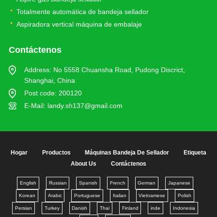
Totalmente automática de bandeja sellador
Aspiradora vertical máquina de embalaje
Contáctenos
Address: No 5558 Chuansha Road, Pudong Discrict,
Shanghai, China
Post code: 200120
E-Mail:
landy.sh137@gmail.com
Hogar
Productos
Máquinas Bandeja De Sellador
Etiqueta
About Us
Contáctenos
English
Russian
Spanish
French
German
Japanese
Korean
Arabic
Portuguese
Italian
Vietnamese
Polish
Persian
Turkey
Danish
Thai
Finland
inde
Indonesia